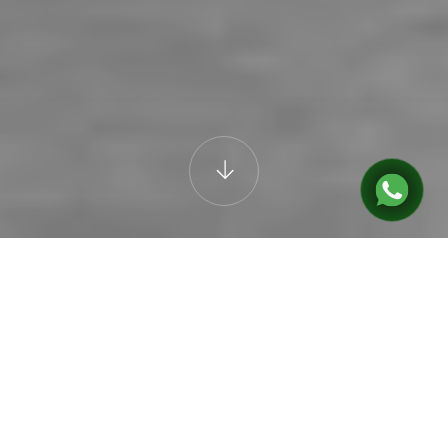
CROSS
X1+